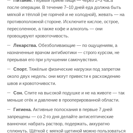
Питание.
Первый приём пищи — через 2–3 часа
после операции. В течение 7–10 дней еда должна быть
мягкой и тёплой (не горячей и не холодной), жевать — на
противоположной стороне. Исключите кислое, острое,
пересоленное, а также кофе и алкоголь — они
провоцируют кровоточивость.
Лекарства.
Обезболивающие — по ощущениям, а
назначенные врачом антибиотики — строго курсом, не
прерывая его при улучшении самочувствия.
Спорт.
Тяжёлые физические нагрузки под запретом
около двух недель: они могут привести к расхождению
швов и кровоточивости.
Сон.
Спите на высокой подушке и не на животе — так
меньше отёк и давление в прооперированной области.
Гигиена.
Активные полоскания в первые 7 дней
запрещены — со 2-го дня делайте антисептические
ванночки: набрать раствор, подержать, аккуратно
сплюнуть. Щёткой с мягкой щетиной можно пользоваться