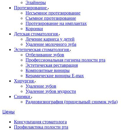
Элайнеры
Протезирование
Несъемное протезирование
Съемное протезирование
Протезирование на имплантах
Коронки
Детская стоматология
Лечение кариеса у детей
Удаление молочного зуба
Эстетическая стоматология
Отбеливание зубов
Профессиональная гигиена полости рта
Эстетическая реставрация
Композитные виниры
Керамические виниры E-max
Хирургия
Удаление зубов
Удаление зубов мудрости
Снимки
Радиовизиография (прицельный снимок зуба)
Цены
Консультация стоматолога
Профилактика полости рта